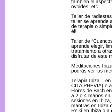
también el aspecto
ovoides, etc.
Taller de radieste
taller se aprende
de terapia o simp
él!
Taller de “Cuencos
aprende elegir, li
tratamiento a otr
disfrutar de este 
Meditaciones Ibiz
podrás ver las met
Terapia Ibiza – en
CITA PREVIA) o a d
Flores de Bach en 
a 2 o 4 manos en I
sesiones en Ibiza
mantras en Ibiza 
Reiki en Ibiza o a 