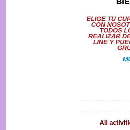
BIE
ELIGE TU CU
CON NOSOT
TODOS L
REALIZAR D
LINE Y PU
GRU
M
All activit