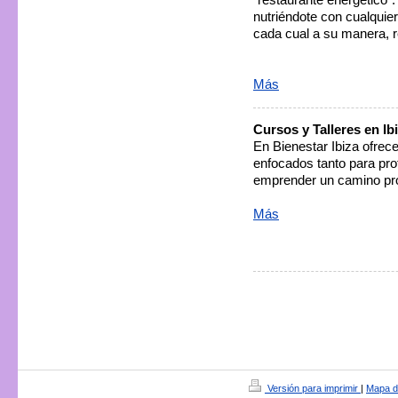
"restaurante energético":
nutriéndote con cualquie
cada cual a su manera, re
Más
Cursos y Talleres en Ib
En Bienestar Ibiza ofrec
enfocados tanto para pro
emprender un camino prop
Más
Versión para imprimir
|
Mapa de