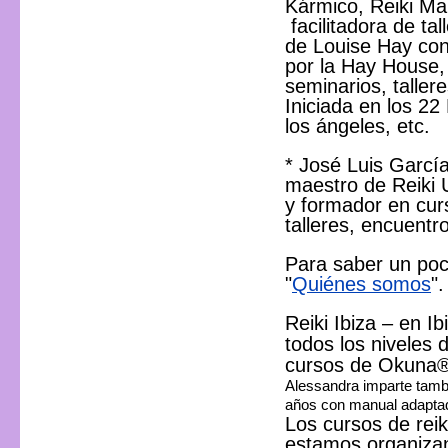
Kármico, Reiki Mari
facilitadora de t
de Louise Hay con
por la Hay House,
seminarios, tallere
Iniciada en los 22
los ángeles, etc.
* José Luis Garcí
maestro de Reiki U
y formador en cur
talleres, encuentro
Para saber un poc
"
Quiénes somos
"
Reiki Ibiza – en I
todos los niveles d
cursos de Okuna® 
Alessandra imparte tambi
años con manual adaptado
Los cursos de rei
estamos organiza