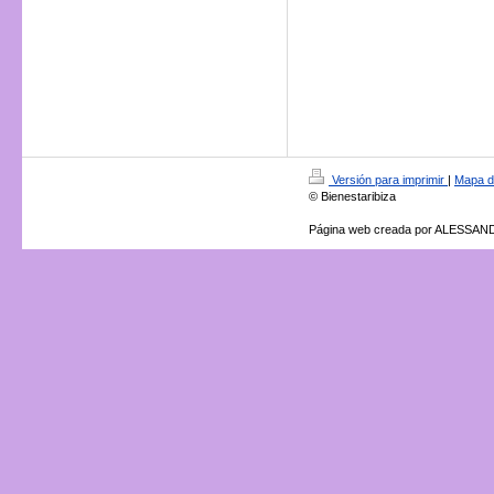
Versión para imprimir
|
Mapa de
© Bienestaribiza
Página web creada por ALESSA