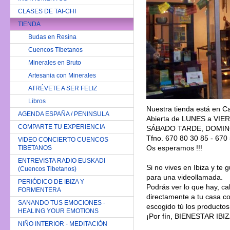
CLASES DE TAI-CHI
TIENDA
Budas en Resina
Cuencos Tibetanos
Minerales en Bruto
Artesania con Minerales
ATRÉVETE A SER FELIZ
Libros
Nuestra tienda está en
Ca
AGENDA ESPAÑA / PENINSULA
A
bierta de LUNES a VIE
COMPARTE TU EXPERIENCIA
SÁBADO TARDE, DOMIN
Tfno. 670 80 30 85 - 670
VIDEO CONCIERTO CUENCOS
Os esperamos !!!
TIBETANOS
ENTREVISTA RADIO EUSKADI
Si no vives en Ibiza y te
(Cuencos Tibetanos)
para una videollamada.
PERIÓDICO DE IBIZA Y
Podrás ver lo que hay, ca
FORMENTERA
directamente a tu casa co
SANANDO TUS EMOCIONES -
escogido tú los producto
HEALING YOUR EMOTIONS
¡Por fín, BIENESTAR IBIZA
NIÑO INTERIOR - MEDITACIÓN