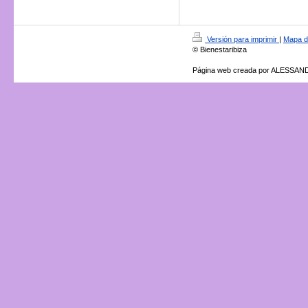
Versión para imprimir
|
Mapa de
© Bienestaribiza
Página web creada por ALESSA