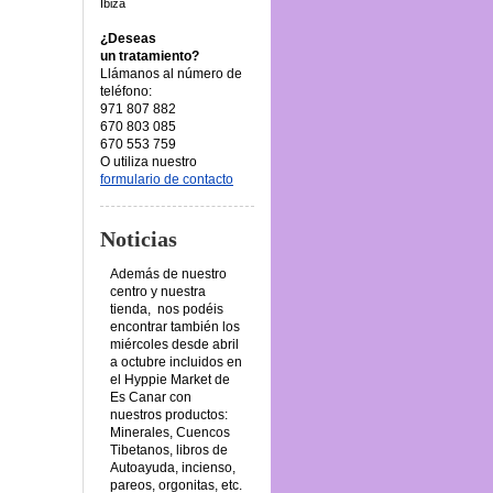
Ibiza
¿Deseas
un tratamiento?
Llámanos al número de
teléfono:
971 807 882
670 803 085
670 553 759
O utiliza nuestro
formulario de contacto
Noticias
Además de nuestro
centro y nuestra
tienda, nos podéis
encontrar también los
miércoles desde abril
a octubre incluidos en
el Hyppie Market de
Es Canar con
nuestros productos:
Minerales, Cuencos
Tibetanos, libros de
Autoayuda, incienso,
pareos, orgonitas, etc.