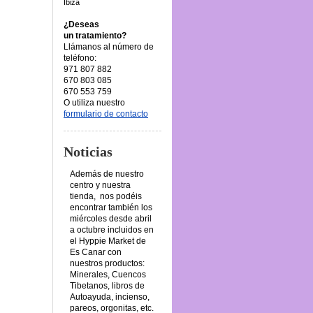
Ibiza
¿Deseas
un tratamiento?
Llámanos al número de
teléfono:
971 807 882
670 803 085
670 553 759
O utiliza nuestro
formulario de contacto
Noticias
Además de nuestro
centro y nuestra
tienda, nos podéis
encontrar también los
miércoles desde abril
a octubre incluidos en
el Hyppie Market de
Es Canar con
nuestros productos:
Minerales, Cuencos
Tibetanos, libros de
Autoayuda, incienso,
pareos, orgonitas, etc.